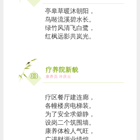
亭皋草暖沐朝阳，
鸟啭流溪碧水长。
绿竹风清飞白鹭，
红枫远影共岚光。
疗养院新貌
03
康养员 许庆云
疗区餐厅建连廊，
各幢楼房电梯装。
为了安全求僻静，
设岗二个筑围墙。
康养体检人气旺，
广进财源业绩煌。