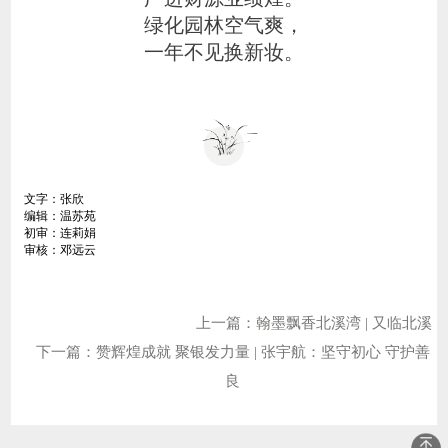
绿化园林空气爽，
一年不见换新妆。
文字：张欣
编辑：温苏苑
初审：连莉娟
审核：邓远云
上一篇：翰墨飘香北溪湾 | 又临北溪
下一篇：赞辉煌成就 聚银发力量 | 张宇航：坚守初心 守护善
良