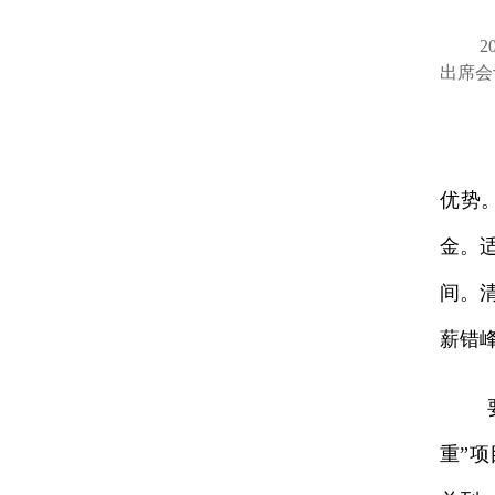
202
出席会
优势
金。
间。
薪错
要着
重”