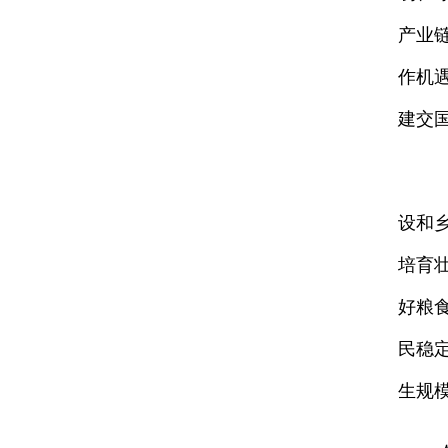
产业
作机
建交
设和
培育
好粮
民稳
生规