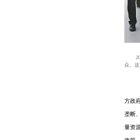
202
众。这
方政
垄断
量资