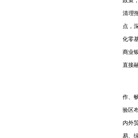
政策
清理
点，
化零
商业
直接
作、
验区
内外
易、