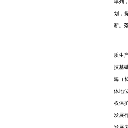
单列
划，
新。
质生
技基
海（
体地
权保
发展
发展