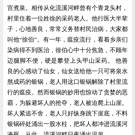
宫煮泉。相传从化流溪河畔曾有个青龙头村，
村里住着一位姓徐的采药老人。他行医大半辈
子，心地善良，常常义务替村民治病，大家都
叫他“徐伯”。有一年，瘟疫流行，看着乡亲们
染病得不到医治，徐伯心中十分焦急，不顾年
迈腿脚不便，硬是攀登上头甲山采药。 他善
良的心感动了仙女，仙女送给他一只可将泉水
熬成药的银锅，老人用这口银锅解除了村里流
行的瘟疫。然而银锅的妙用也惊动了贪婪的恶
霸，为躲避坏人的抢夺，老人被迫爬上山崖。
坏人紧追不舍，老人只好纵身跳下崖底，不料
银锅碎处涌出一股水柱，把坏人都冲进流溪河
淹死。从此，流溪河畔日夜涌出温泉。