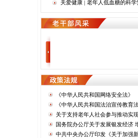
墨飘香北溪湾 | 又临北溪
翰墨飘香北溪湾 | 北溪秋晨咏
《中华人民共和国网络安全法》
《中华人民共和国法治宣传教育