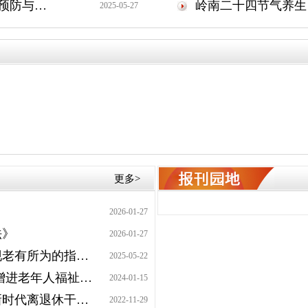
关爱健康 | 老年人低血糖的科学预防与紧急应对
岭南二十四节气养生 
2025-05-27
赞辉煌成就 聚银发力量 | 张宇航：坚守初心 守护善良
翰墨飘香北溪湾|赞省老干部事务中心
康养员优秀作品
更多>
2026-01-27
法》
2026-01-27
关于支持老年人社会参与推动实现老有所为的指导意见
2025-05-22
国务院办公厅关于发展银发经济 增进老年人福祉的意见
2024-01-15
中共中央办公厅印发《关于加强新时代离退休干部党的建设工作的意见》
2022-11-29